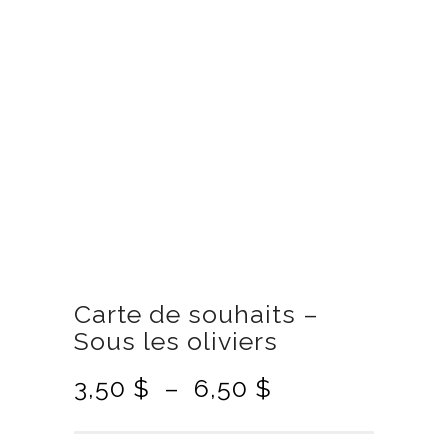
Carte de souhaits –
Sous les oliviers
P
3,50
$
–
6,50
$
l
a