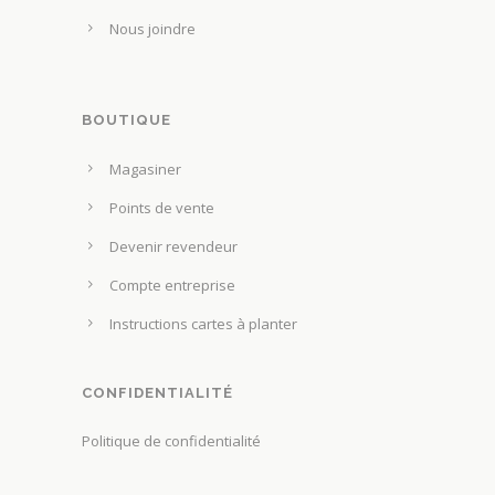
l
n
Nous joindre
a
t
p
ê
a
t
g
BOUTIQUE
r
e
e
Magasiner
d
c
u
Points de vente
h
p
o
Devenir revendeur
r
i
Compte entreprise
o
s
d
Instructions cartes à planter
i
u
e
i
s
CONFIDENTIALITÉ
t
s
Politique de confidentialité
u
r