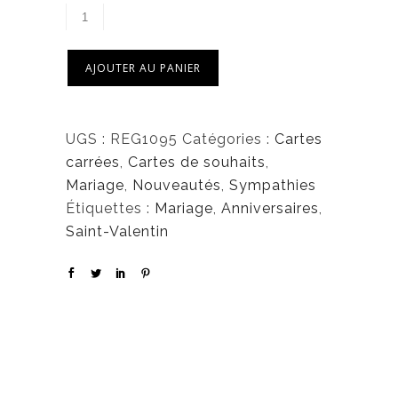
6
,
5
AJOUTER AU PANIER
0
$
UGS :
REG1095
Catégories :
Cartes
carrées
,
Cartes de souhaits
,
Mariage
,
Nouveautés
,
Sympathies
Étiquettes :
Mariage
,
Anniversaires
,
Saint-Valentin