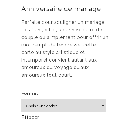
g
Anniversaire de mariage
e
d
Parfaite pour souligner un mariage,
e
des fiançailles, un anniversaire de
p
couple ou simplement pour offrir un
r
mot rempli de tendresse, cette
i
carte au style artistique et
x
intemporel convient autant aux
amoureux du voyage qu’aux
:
amoureux tout court.
3
,
Format
5
0
$
Effacer
à