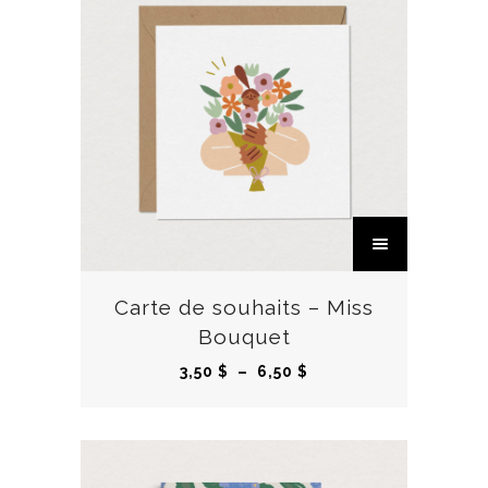
C
e
p
r
Carte de souhaits – Miss
o
Bouquet
d
P
3,50
$
–
6,50
$
u
l
i
a
t
g
a
e