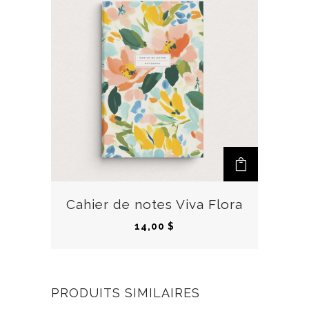
n
5
s
0
.
L
$
e
s
o
p
t
i
o
n
Cahier de notes Viva Flora
s
14,00
$
p
e
u
v
PRODUITS SIMILAIRES