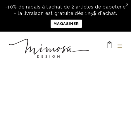
X
-10% de rabais à l’achat de 2 articles de papeterie
+ la livraison est gratuite dès 125$ d'achat.
MAGASINER