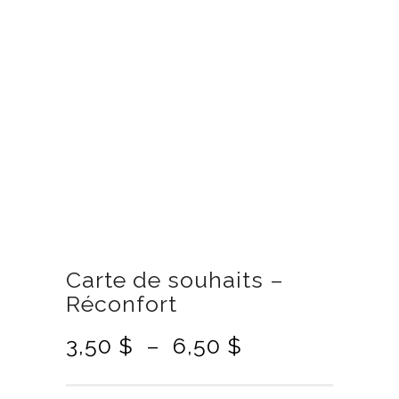
Carte de souhaits –
Réconfort
P
3,50
$
–
6,50
$
l
a