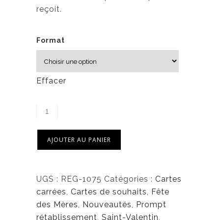
6
reçoit.
,
5
Format
0
$
Effacer
AJOUTER AU PANIER
UGS :
REG-1075
Catégories :
Cartes
carrées
,
Cartes de souhaits
,
Fête
des Mères
,
Nouveautés
,
Prompt
rétablissement
,
Saint-Valentin
,