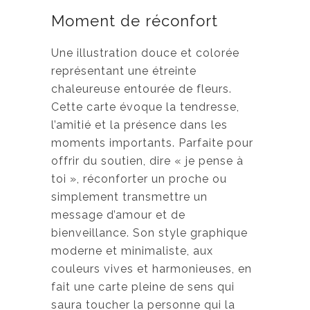
g
Moment de réconfort
e
d
Une illustration douce et colorée
e
représentant une étreinte
p
chaleureuse entourée de fleurs.
r
Cette carte évoque la tendresse,
i
l’amitié et la présence dans les
x
moments importants. Parfaite pour
offrir du soutien, dire « je pense à
:
toi », réconforter un proche ou
3
simplement transmettre un
,
message d’amour et de
5
bienveillance. Son style graphique
0
moderne et minimaliste, aux
couleurs vives et harmonieuses, en
$
fait une carte pleine de sens qui
à
saura toucher la personne qui la