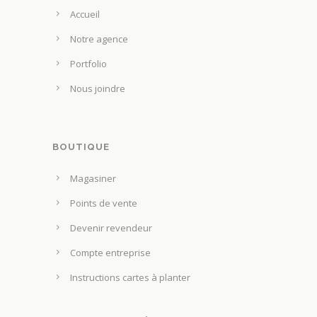
t
e
Accueil
s
u
u
Notre agence
v
r
e
Portfolio
l
n
Nous joindre
a
t
p
ê
a
t
g
BOUTIQUE
r
e
e
Magasiner
d
c
u
Points de vente
h
p
o
Devenir revendeur
r
i
Compte entreprise
o
s
d
Instructions cartes à planter
i
u
e
i