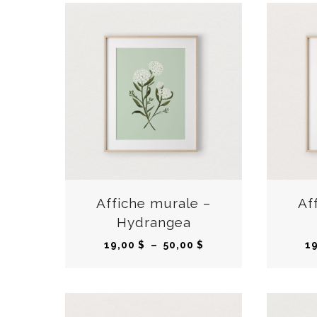
C
e
p
r
Affiche murale –
Af
o
Hydrangea
d
P
19,00
$
–
50,00
$
1
u
l
i
a
t
g
a