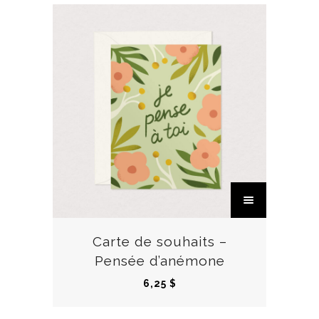
C
e
p
r
Carte de souhaits –
o
Pensée d’anémone
d
6,25
$
u
i