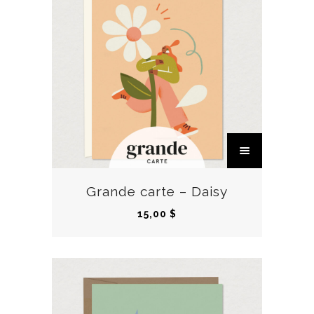
C
e
p
r
Grande carte – Daisy
o
15,00
$
d
u
i
t
a