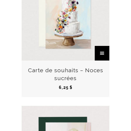
C
e
p
r
Carte de souhaits – Noces
o
sucrées
d
6,25
$
u
i
t
a
p
l