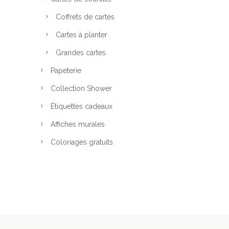
n
Coffrets de cartes
t
Cartes à planter
ê
t
Grandes cartes
r
Papeterie
e
c
Collection Shower
h
Étiquettes cadeaux
o
Affiches murales
i
s
Coloriages gratuits
i
e
s
s
u
r