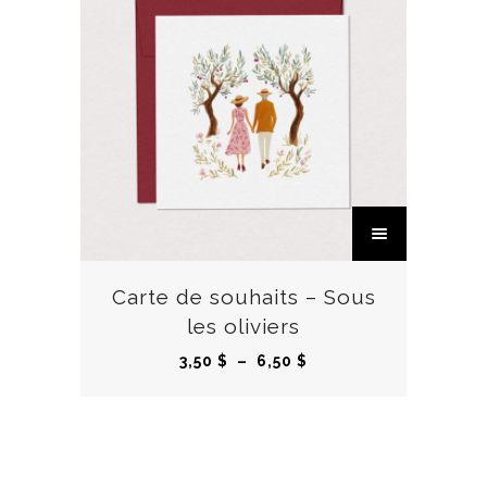
C
e
p
r
Carte de souhaits – Sous
o
les oliviers
d
P
3,50
$
–
6,50
$
u
l
i
a
t
g
a
e