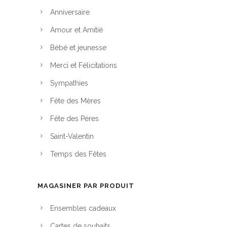
5
s
Anniversaire
0
.
Amour et Amitié
L
$
Bébé et jeunesse
e
s
Merci et Félicitations
o
Sympathies
p
Fête des Mères
t
i
Fête des Pères
o
Saint-Valentin
n
Temps des Fêtes
s
p
e
MAGASINER PAR PRODUIT
u
Ensembles cadeaux
v
e
Cartes de souhaits