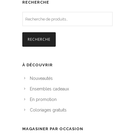
p
RECHERCHE
d
l
e
u
p
s
r
i
i
RECHERCHE
e
x
u
r
:
s
À DÉCOUVRIR
3
v
,
Nouveautés
a
5
r
Ensembles cadeaux
0
i
En promotion
a
$
Coloriages gratuits
t
à
i
6
o
MAGASINER PAR OCCASION
,
n