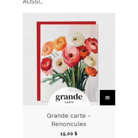
AUSSI…
C
e
p
r
Grande carte –
o
Renoncules
d
15,00
$