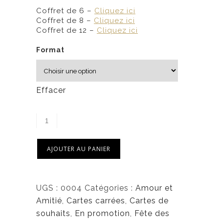
4
Coffret de 6 –
Cliquez ici
,
Coffret de 8 –
Cliquez ici
7
Coffret de 12 –
Cliquez ici
5
Format
$
Effacer
AJOUTER AU PANIER
UGS :
0004
Catégories :
Amour et
Amitié
,
Cartes carrées
,
Cartes de
souhaits
,
En promotion
,
Fête des