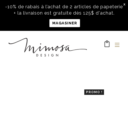
X
-10% de rabais à l’achat de 2 articles de papeterie
+ la livraison est gratuite dès 125$ d'achat.
MAGASINER
PROMO !