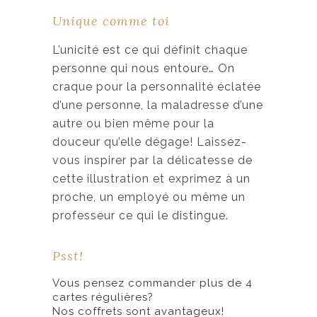
g
Unique comme toi
e
d
L’unicité est ce qui définit chaque
e
personne qui nous entoure… On
p
craque pour la personnalité éclatée
r
d’une personne, la maladresse d’une
i
autre ou bien même pour la
x
douceur qu’elle dégage! Laissez-
vous inspirer par la délicatesse de
:
cette illustration et exprimez à un
2
proche, un employé ou même un
,
professeur ce qui le distingue.
2
5
Psst!
Vous pensez commander plus de 4
$
cartes régulières?
à
Nos coffrets sont avantageux!