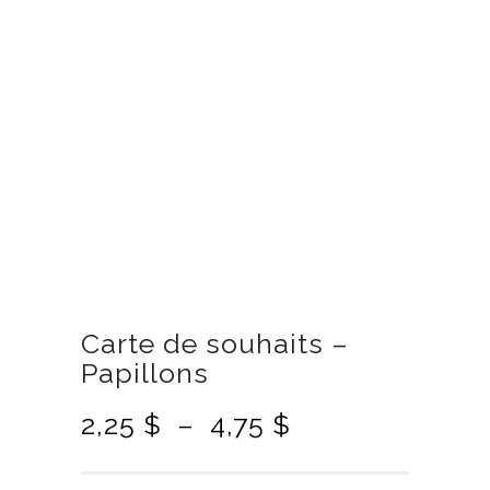
Carte de souhaits –
Papillons
P
2,25
$
–
4,75
$
l
a