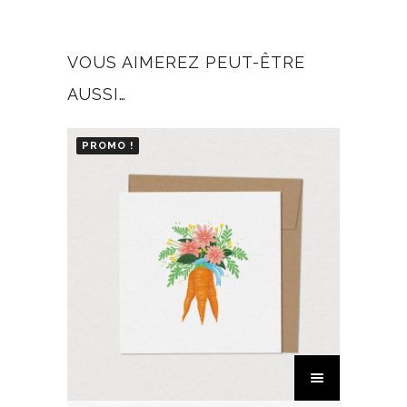
VOUS AIMEREZ PEUT-ÊTRE
AUSSI…
PROMO !
C
e
p