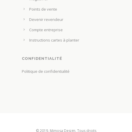
c
u
Points de vente
h
p
o
Devenir revendeur
r
i
Compte entreprise
o
s
d
Instructions cartes à planter
i
u
e
i
s
CONFIDENTIALITÉ
t
s
Politique de confidentialité
u
r
l
a
p
a
g
e
© 2019. Mimosa Design. Tous droits