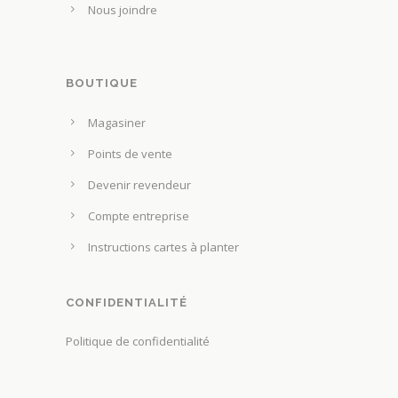
Nous joindre
a
t
p
ê
a
t
g
BOUTIQUE
r
e
e
Magasiner
d
c
u
Points de vente
h
p
o
Devenir revendeur
r
i
Compte entreprise
o
s
d
Instructions cartes à planter
i
u
e
i
s
CONFIDENTIALITÉ
t
s
Politique de confidentialité
u
r
l