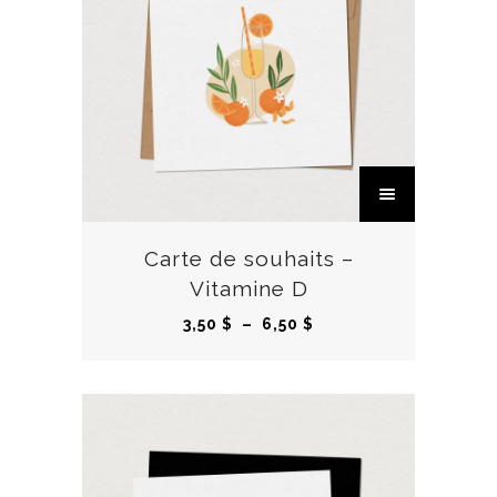
C
e
p
r
Carte de souhaits –
o
Vitamine D
d
P
3,50
$
–
6,50
$
u
l
i
a
t
g
a
e
p
d
l
e