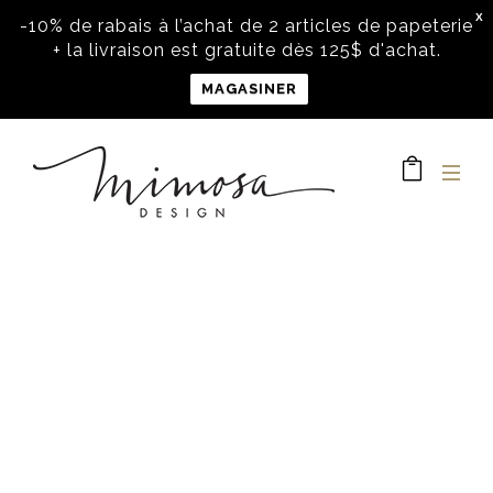
X
-10% de rabais à l’achat de 2 articles de papeterie
+ la livraison est gratuite dès 125$ d'achat.
MAGASINER