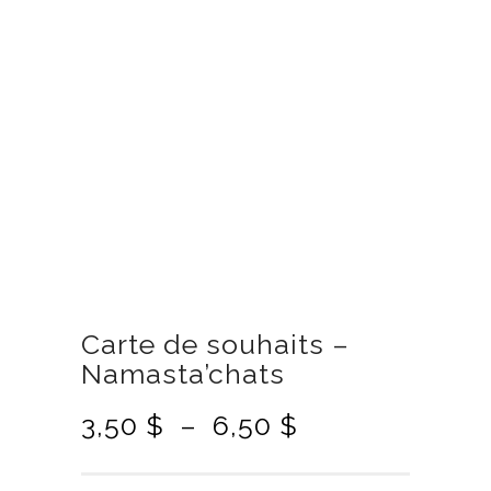
Carte de souhaits –
Namasta’chats
P
3,50
$
–
6,50
$
l
a