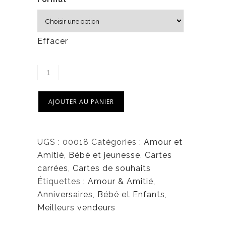
6
,
5
Effacer
0
$
AJOUTER AU PANIER
UGS :
00018
Catégories :
Amour et
Amitié
,
Bébé et jeunesse
,
Cartes
carrées
,
Cartes de souhaits
Étiquettes :
Amour & Amitié
,
Anniversaires
,
Bébé et Enfants
,
Meilleurs vendeurs