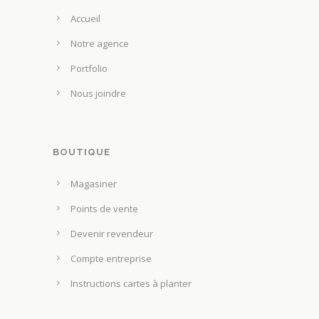
e
i
Accueil
s
t
s
Notre agence
u
Portfolio
r
Nous joindre
l
a
p
a
BOUTIQUE
g
Magasiner
e
d
Points de vente
u
Devenir revendeur
p
Compte entreprise
r
o
Instructions cartes à planter
d
u