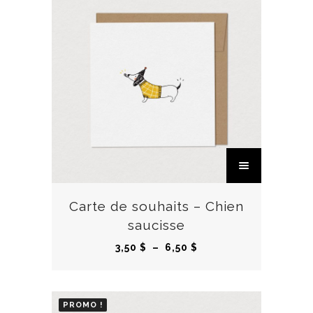
C
e
p
r
Carte de souhaits – Chien
o
saucisse
d
P
3,50
$
–
6,50
$
u
l
i
a
t
g
PROMO !
a