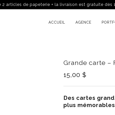
 2 articles de papeterie + la livraison est gratuite dès
ACCUEIL
AGENCE
PORTF
Grande carte – 
15,00
$
Des cartes gran
plus mémorables