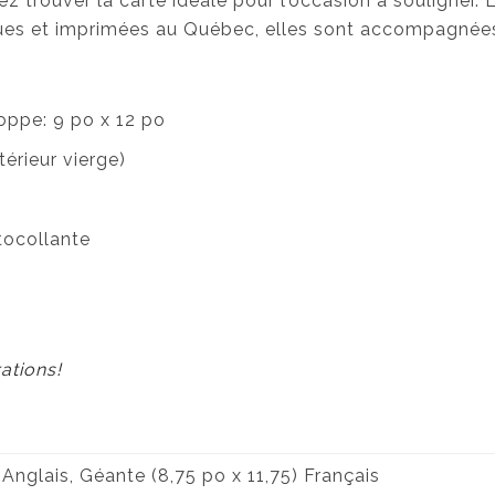
z trouver la carte idéale pour l’occasion à souligner. L
ues et imprimées au Québec, elles sont accompagnées
oppe: 9 po x 12 po
érieur vierge)
tocollante
ations!
 Anglais, Géante (8,75 po x 11,75) Français