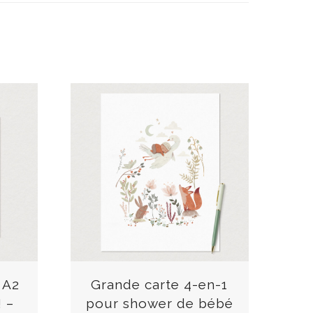
C
e
p
r
 A2
Grande carte 4-en-1
o
! –
pour shower de bébé