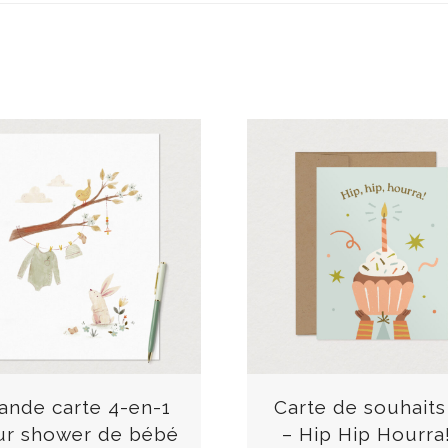
C
e
p
r
ande carte 4-en-1
Carte de souhaits
o
ur shower de bébé
– Hip Hip Hourra