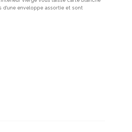
’intérieur vierge vous laisse carte blanche
 d’une enveloppe assortie et sont