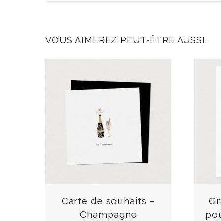
VOUS AIMEREZ PEUT-ÊTRE AUSSI…
C
e
p
r
Carte de souhaits –
Gr
o
Champagne
po