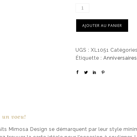
AJOUTER AU PANIER
UGS :
XL1051
Catégories
Étiquette :
Anniversaire
s un voeu!
haits Mimosa Design se démarquent par leur style minim