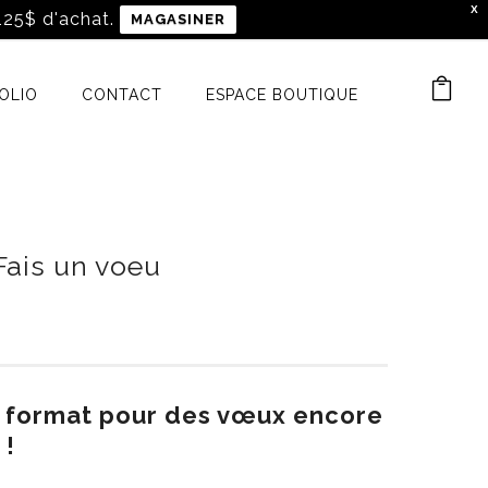
X
 125$ d'achat.
MAGASINER
OLIO
CONTACT
ESPACE BOUTIQUE
Fais un voeu
d format pour des vœux encore
 !