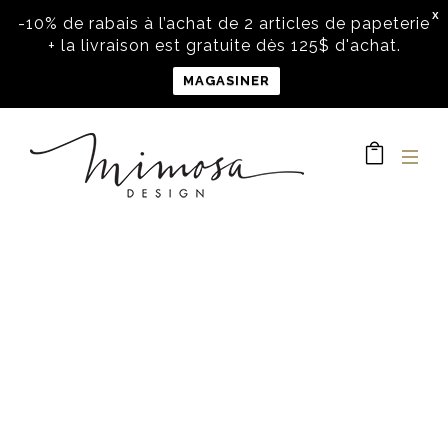
X
-10% de rabais à l’achat de 2 articles de papeterie
+ la livraison est gratuite dès 125$ d'achat.
MAGASINER