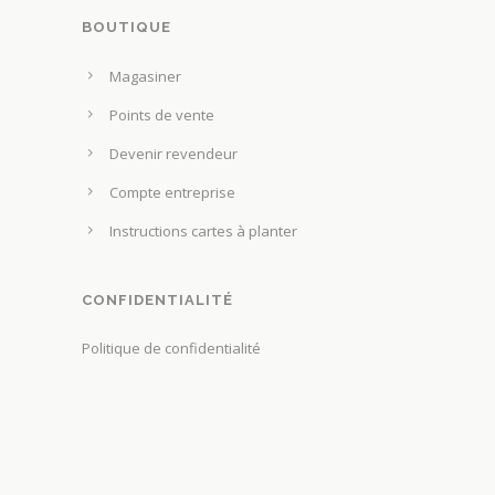
t
g
BOUTIQUE
r
e
e
Magasiner
d
c
u
Points de vente
h
p
o
Devenir revendeur
r
i
Compte entreprise
o
s
d
Instructions cartes à planter
i
u
e
i
s
CONFIDENTIALITÉ
t
s
Politique de confidentialité
u
r
l
a
p