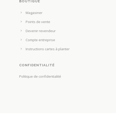
a
BOUTIQUE
g
Magasiner
e
d
Points de vente
u
Devenir revendeur
p
Compte entreprise
r
o
Instructions cartes à planter
d
u
CONFIDENTIALITÉ
i
t
Politique de confidentialité