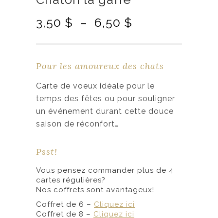
P
3,50
$
–
6,50
$
l
a
g
Pour les amoureux des chats
e
d
Carte de voeux idéale pour le
e
temps des fêtes ou pour souligner
p
un événement durant cette douce
r
saison de réconfort…
i
x
Psst!
Vous pensez commander plus de 4
:
cartes régulières?
3
Nos coffrets sont avantageux!
,
Coffret de 6 –
Cliquez ici
5
Coffret de 8 –
Cliquez ici