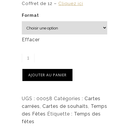
0
Coffret de 12 –
Cliquez ici
Format
$
à
6
Effacer
,
5
0
$
AJOUTER AU PANIER
UGS :
00058
Catégories :
Cartes
carrées
,
Cartes de souhaits
,
Temps
des Fêtes
Étiquette :
Temps des
fêtes