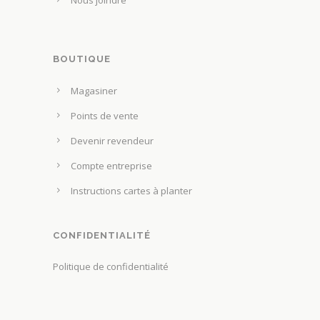
a
t
p
ê
a
t
g
BOUTIQUE
r
e
e
Magasiner
d
c
u
Points de vente
h
p
o
Devenir revendeur
r
i
Compte entreprise
o
s
d
Instructions cartes à planter
i
u
e
i
s
CONFIDENTIALITÉ
t
s
Politique de confidentialité
u
r
l