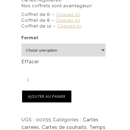
cartes régulières?
0
Nos coffrets sont avantageux!
Coffret de 6 –
Cliquez ici
$
Coffret de 8 –
Cliquez ici
à
Coffret de 12 –
Cliquez ici
6
Format
,
5
0
Effacer
$
AJOUTER AU PANIER
UGS :
00055
Catégories :
Cartes
carrées
,
Cartes de souhaits
,
Temps