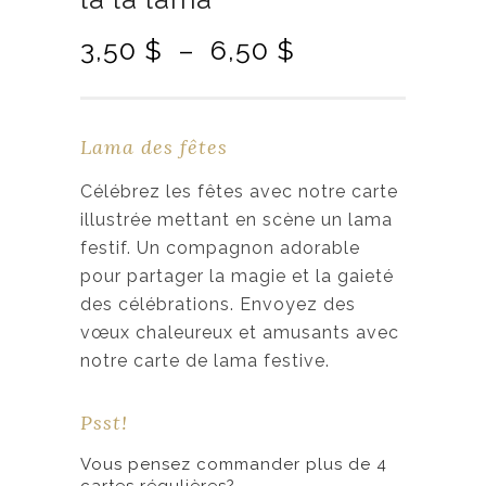
P
3,50
$
–
6,50
$
l
a
g
Lama des fêtes
e
d
Célébrez les fêtes avec notre carte
e
illustrée mettant en scène un lama
p
festif. Un compagnon adorable
r
pour partager la magie et la gaieté
i
des célébrations. Envoyez des
x
vœux chaleureux et amusants avec
notre carte de lama festive.
:
3
Psst!
,
Vous pensez commander plus de 4
5