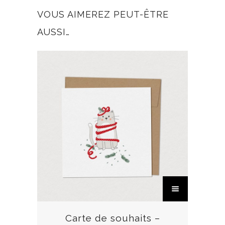
VOUS AIMEREZ PEUT-ÊTRE
AUSSI…
C
e
p
r
Carte de souhaits –