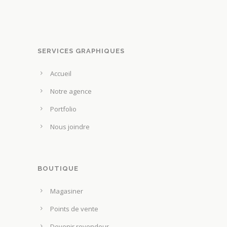
i
o
n
s
SERVICES GRAPHIQUES
p
e
Accueil
u
Notre agence
v
e
Portfolio
n
Nous joindre
t
ê
t
BOUTIQUE
r
e
Magasiner
c
Points de vente
h
o
Devenir revendeur