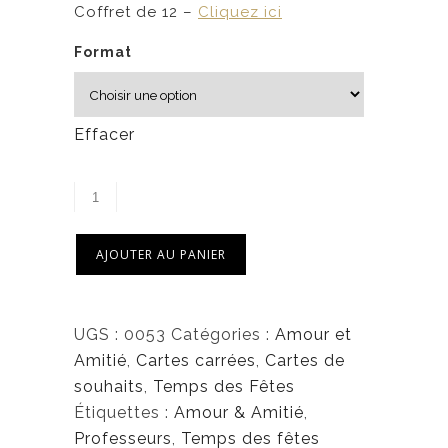
5
Coffret de 12 –
Cliquez ici
Format
$
à
6
Effacer
,
2
5
$
AJOUTER AU PANIER
UGS :
0053
Catégories :
Amour et
Amitié
,
Cartes carrées
,
Cartes de
souhaits
,
Temps des Fêtes
Étiquettes :
Amour & Amitié
,
Professeurs
,
Temps des fêtes