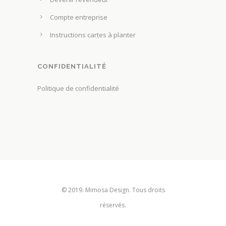
i
Compte entreprise
s
Instructions cartes à planter
i
e
s
CONFIDENTIALITÉ
s
Politique de confidentialité
u
r
l
a
p
a
g
e
© 2019. Mimosa Design. Tous droits
d
réservés.
u
p