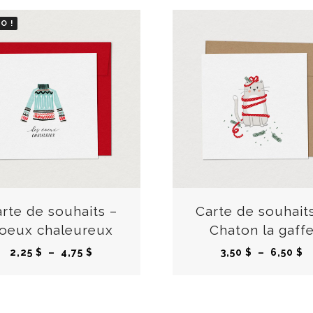
O !
C
e
p
r
rte de souhaits –
Carte de souhait
o
oeux chaleureux
Chaton la gaff
d
P
P
2,25
$
–
4,75
$
3,50
$
–
6,50
$
u
l
l
i
a
a
t
g
g