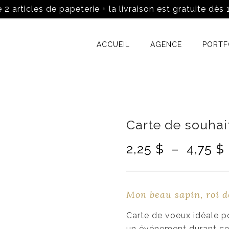
 2 articles de papeterie + la livraison est gratuite dès
ACCUEIL
AGENCE
PORTF
Carte de souhai
2,25
$
–
4,75
$
l
Mon beau sapin, roi de
Carte de voeux idéale p
un événement durant ce