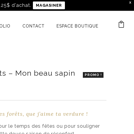
X
 125$ d'achat.
MAGASINER
OLIO
CONTACT
ESPACE BOUTIQUE
ts – Mon beau sapin
PROMO !
P
a
g
s forêts, que j’aime ta verdure !
e
d
our le temps des fêtes ou pour souligner
e
tte douce saison de réconfort…