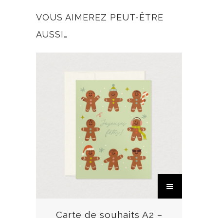
VOUS AIMEREZ PEUT-ÊTRE
AUSSI…
C
e
p
r
Carte de souhaits A2 –