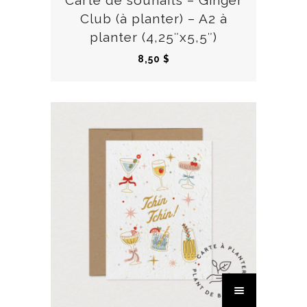
Carte de souhaits – Ginger
r
Club (à planter) – A2 à
i
planter (4,25″x5,5″)
a
8,50
$
t
i
o
n
s
.
L
e
s
o
p
t
i
C
o
e