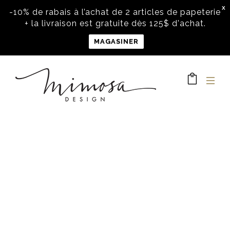
X
-10% de rabais à l’achat de 2 articles de papeterie
+ la livraison est gratuite dès 125$ d'achat.
MAGASINER