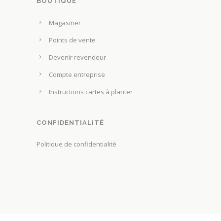
BOUTIQUE
d
Magasiner
u
p
Points de vente
r
Devenir revendeur
o
d
Compte entreprise
u
Instructions cartes à planter
i
t
CONFIDENTIALITÉ
Politique de confidentialité