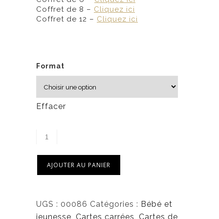
0
Coffret de 8 –
Cliquez ici
Coffret de 12 –
Cliquez ici
$
à
6
Format
,
5
0
Effacer
$
AJOUTER AU PANIER
UGS :
00086
Catégories :
Bébé et
jeunesse
,
Cartes carrées
,
Cartes de