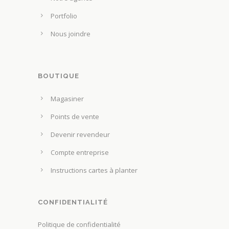
v
r
e
Portfolio
l
n
Nous joindre
a
t
p
ê
a
t
g
BOUTIQUE
r
e
e
Magasiner
d
c
u
Points de vente
h
p
o
Devenir revendeur
r
i
Compte entreprise
o
s
d
Instructions cartes à planter
i
u
e
i
s
CONFIDENTIALITÉ
t
s
Politique de confidentialité
u