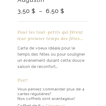
P
3,50
$
–
6,50
$
l
a
g
Pour les tout-petits qui fêtent
e
leur premier temps des fêtes…
d
e
Carte de voeux idéale pour le
p
temps des fêtes ou pour souligner
r
un événement durant cette douce
i
saison de réconfort…
x
Psst!
:
Vous pensez commander plus de 4
3
cartes régulières?
,
Nos coffrets sont avantageux!
5
Coffret de 6 –
Cliquez ici