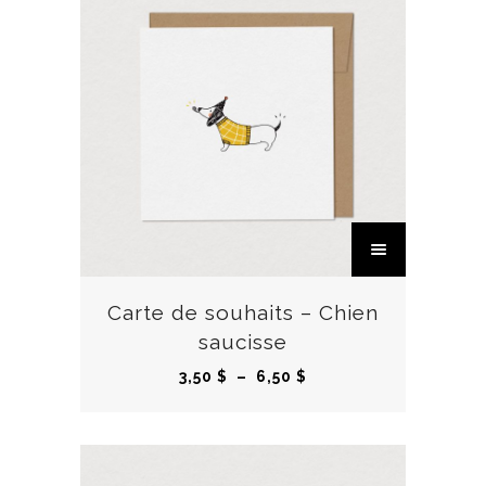
C
e
p
r
Carte de souhaits – Chien
o
saucisse
d
P
3,50
$
–
6,50
$
u
l
i
a
t
g
a