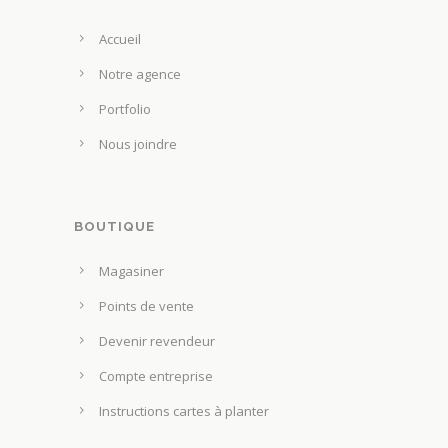
i
p
s
t
e
Accueil
s
u
u
Notre agence
v
r
e
Portfolio
l
n
Nous joindre
a
t
p
ê
a
t
g
BOUTIQUE
r
e
e
Magasiner
d
c
u
Points de vente
h
p
o
Devenir revendeur
r
i
Compte entreprise
o
s
d
Instructions cartes à planter
i
u
e