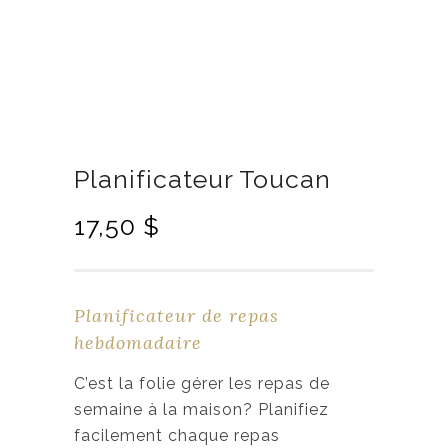
Planificateur Toucan
L
L
17,50
$
e
e
p
p
r
r
Planificateur de repas
i
i
hebdomadaire
x
x
i
a
C’est la folie gérer les repas de
n
c
semaine à la maison? Planifiez
i
t
facilement chaque repas