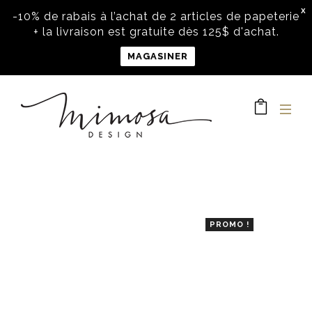
X
-10% de rabais à l’achat de 2 articles de papeterie
+ la livraison est gratuite dès 125$ d'achat.
MAGASINER
PROMO !