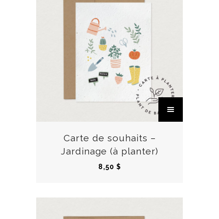
C
e
p
r
Carte de souhaits –
o
Jardinage (à planter)
d
8,50
$
u
i
t
a