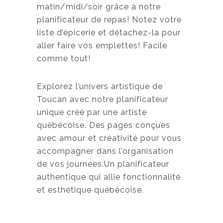
t
u
matin/midi/soir grâce à notre
i
e
planificateur de repas! Notez votre
a
l
liste d’épicerie et détachez-la pour
l
e
aller faire vos emplettes! Facile
é
s
comme tout!
t
t
a
Explorez l’univers artistique de
i
:
Toucan avec notre planificateur
t
1
unique créé par une artiste
7
québécoise. Des pages conçues
:
,
avec amour et créativité pour vous
2
5
accompagner dans l’organisation
0
0
de vos journées.Un planificateur
,
authentique qui allie fonctionnalité
0
$
et esthétique québécoise.
0
.