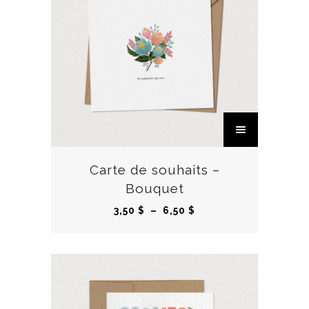
C
e
p
r
Carte de souhaits –
o
Bouquet
d
P
3,50
$
–
6,50
$
u
l
i
a
t
g
a
e
p
d