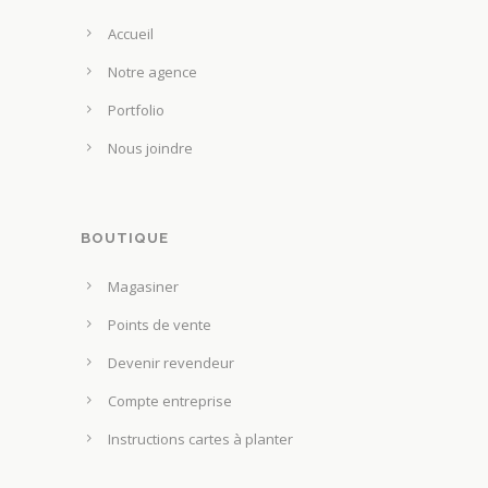
s
t
e
Accueil
s
u
u
Notre agence
v
r
e
Portfolio
l
n
Nous joindre
a
t
p
ê
a
t
g
BOUTIQUE
r
e
e
Magasiner
d
c
u
Points de vente
h
p
o
Devenir revendeur
r
i
Compte entreprise
o
s
d
Instructions cartes à planter
i
u
e