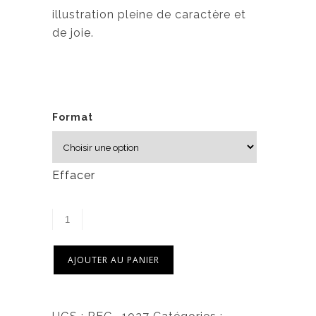
6
illustration pleine de caractère et
,
de joie.
5
0
$
Format
Effacer
AJOUTER AU PANIER