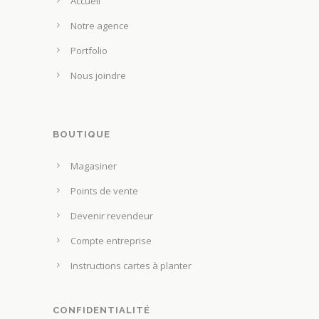
Accueil
s
u
u
Notre agence
v
r
e
Portfolio
l
n
Nous joindre
a
t
p
ê
a
t
g
BOUTIQUE
r
e
e
Magasiner
d
c
u
Points de vente
h
p
o
Devenir revendeur
r
i
Compte entreprise
o
s
d
Instructions cartes à planter
i
u
e
i
s
CONFIDENTIALITÉ
t