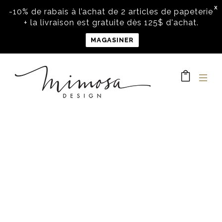
X
-10% de rabais à l’achat de 2 articles de papeterie
+ la livraison est gratuite dès 125$ d'achat.
MAGASINER