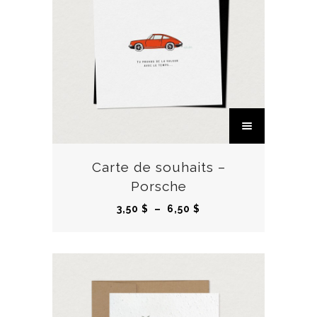
C
e
p
r
Carte de souhaits –
o
Porsche
d
P
3,50
$
–
6,50
$
u
l
i
a
t
g
a
e
p
d
l