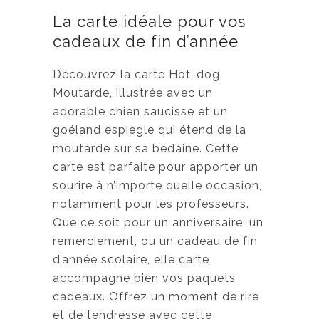
g
La carte idéale pour vos
e
cadeaux de fin d’année
d
e
Découvrez la carte Hot-dog
p
Moutarde, illustrée avec un
r
adorable chien saucisse et un
i
goéland espiègle qui étend de la
x
moutarde sur sa bedaine. Cette
carte est parfaite pour apporter un
:
sourire à n’importe quelle occasion,
3
notamment pour les professeurs.
,
Que ce soit pour un anniversaire, un
5
remerciement, ou un cadeau de fin
0
d’année scolaire, elle carte
accompagne bien vos paquets
$
cadeaux. Offrez un moment de rire
à
et de tendresse avec cette