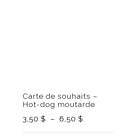
Carte de souhaits –
Hot-dog moutarde
P
3,50
$
–
6,50
$
l
a