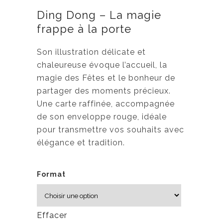
g
Ding Dong – La magie
e
frappe à la porte
d
e
Son illustration délicate et
p
chaleureuse évoque l’accueil, la
r
magie des Fêtes et le bonheur de
i
partager des moments précieux.
x
Une carte raffinée, accompagnée
de son enveloppe rouge, idéale
:
pour transmettre vos souhaits avec
3
élégance et tradition.
,
5
0
Format
$
à
Effacer