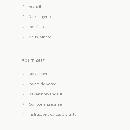
t
e
Accueil
s
u
u
Notre agence
v
r
e
Portfolio
l
n
Nous joindre
a
t
p
ê
a
t
g
BOUTIQUE
r
e
e
Magasiner
d
c
u
Points de vente
h
p
o
Devenir revendeur
r
i
Compte entreprise
o
s
d
Instructions cartes à planter
i
u
e
i