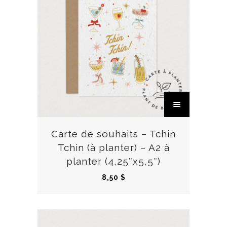
s
l
.
u
L
s
e
i
s
e
o
u
p
r
t
s
i
v
o
a
n
Carte de souhaits – Tchin
r
s
Tchin (à planter) – A2 à
i
p
planter (4,25″x5,5″)
a
e
8,50
$
t
u
i
v
o
e
n
n