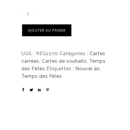
6
,
5
0
AJOUTER AU PANIER
$
UGS :
REG1070
Catégories :
Cartes
carrées
,
Cartes de souhaits
,
Temps
des Fêtes
Étiquettes :
Nouvel an
,
Temps des fêtes