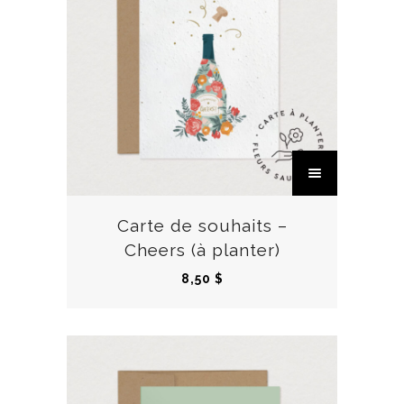
C
e
p
r
Carte de souhaits –
o
Cheers (à planter)
d
8,50
$
u
i
t
a
p