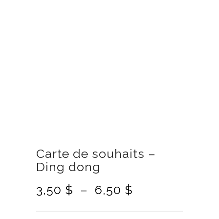
Carte de souhaits –
Ding dong
P
3,50
$
–
6,50
$
l
a