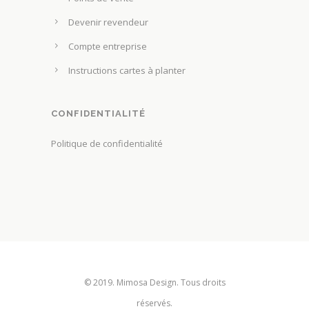
h
p
o
Devenir revendeur
r
i
Compte entreprise
o
s
d
Instructions cartes à planter
i
u
e
i
s
CONFIDENTIALITÉ
t
s
Politique de confidentialité
u
r
l
a
p
a
g
e
© 2019. Mimosa Design. Tous droits
d
réservés.
u