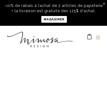
X
-10% de rabais à l’achat de 2 articles de papeterie
+ la livraison est gratuite dès 125$ d'achat.
MAGASINER