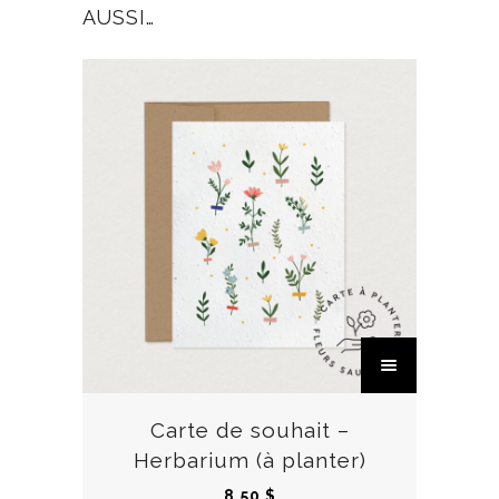
AUSSI…
C
e
p
r
Carte de souhait –
o
Herbarium (à planter)
d
8,50
$