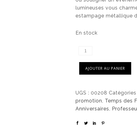
n
c
lumineuses vous charmer
i
t
estampage métallique d
t
u
i
e
En stock
a
l
l
e
é
s
t
t
AJOUTER AU PANIER
a
i
:
t
3
UGS :
00208
Catégories
,
promotion
,
Temps des F
:
0
Anniversaires
,
Professeu
5
0
,
5
$
0
.