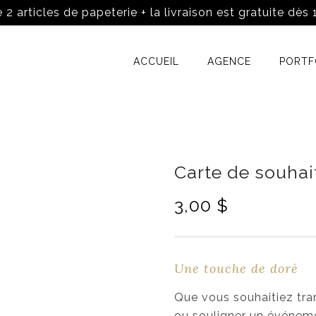
 2 articles de papeterie + la livraison est gratuite dès
ACCUEIL
AGENCE
PORTF
Carte de souhai
L
L
3,00
$
e
e
p
p
r
r
Une touche de doré
i
i
x
x
Que vous souhaitiez tra
i
a
ou souligner un événeme