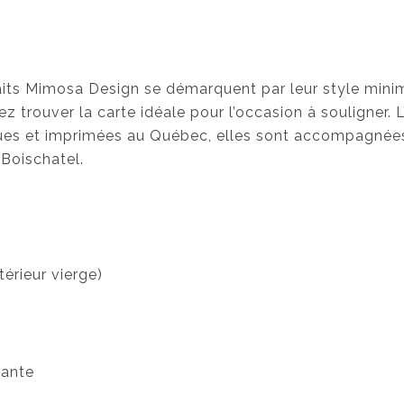
$
.
haits Mimosa Design se démarquent par leur style minim
z trouver la carte idéale pour l’occasion à souligner. L
ues et imprimées au Québec, elles sont accompagnées
Boischatel.
érieur vierge)
lante