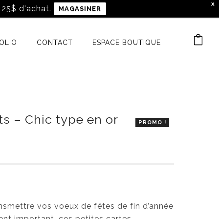
X
 125$ d'achat.
MAGASINER
OLIO
CONTACT
ESPACE BOUTIQUE
ts – Chic type en or
PROMO !
nsmettre vos voeux de fêtes de fin d’année
nt important, ces petites cartes