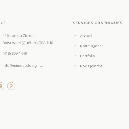
i
i
i
e
x
x
u
ACT
SERVICES GRAPHIQUES
r
:
:
s
416, rue du Zircon
3
3
Accueil
v
Boischatel (Québec) G0A 1H0
,
,
Notre agence
a
5
5
(418) 809-1449
r
Portfolio
0
0
i
info@mimosadesign.ca
Nous joindre
a
$
$
t
à
à
i
6
6
o
,
,
n
5
5
s
0
0
.
L
$
$