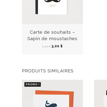
Carte de souhaits –
Sapin de moustaches
L
L
3,00
$
5,50
$
e
e
p
p
r
r
PRODUITS SIMILAIRES
i
i
x
x
i
a
PROMO !
n
c
i
t
t
u