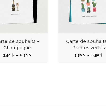
C
e
p
r
rte de souhaits –
Carte de souhait
o
Champagne
Plantes vertes
d
P
P
3,50
$
–
6,50
$
3,50
$
–
6,50
$
u
l
l
i
a
a
t
g
g
a
e
e
p
d
d
l
e
e
u
p
p
s
r
r