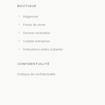
t
BOUTIQUE
r
e
Magasiner
c
Points de vente
h
o
Devenir revendeur
i
Compte entreprise
s
Instructions cartes à planter
i
e
s
CONFIDENTIALITÉ
s
Politique de confidentialité
u
r
l
a
p