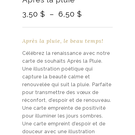
P
3,50
$
–
6,50
$
l
a
g
Après la pluie, le beau temps!
e
d
Célébrez la renaissance avec notre
e
carte de souhaits Après la Pluie.
p
Une illustration poétique qui
r
capture la beauté calme et
i
renouvelée qui suit la pluie. Parfaite
x
pour transmettre des vœux de
réconfort, d’espoir et de renouveau.
:
Une carte empreinte de positivité
3
pour illuminer les jours sombres.
,
Une carte empreint d’espoir et de
5
douceur avec une illustration