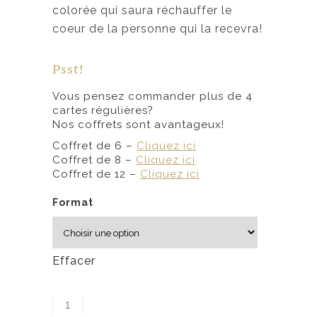
0
colorée qui saura réchauffer le
coeur de la personne qui la recevra!
$
à
Psst!
6
Vous pensez commander plus de 4
,
cartes régulières?
5
Nos coffrets sont avantageux!
0
Coffret de 6 –
Cliquez ici
Coffret de 8 –
Cliquez ici
$
Coffret de 12 –
Cliquez ici
Format
Effacer