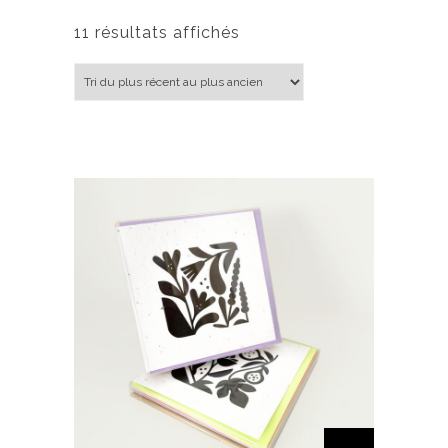
Trié du plus récent au plus ancien
11 résultats affichés
C