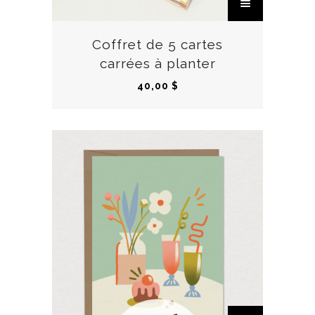
e
p
r
Coffret de 5 cartes
o
carrées à planter
d
40,00
$
u
i
t
a
p
l
u
s
i
e
u
r
C