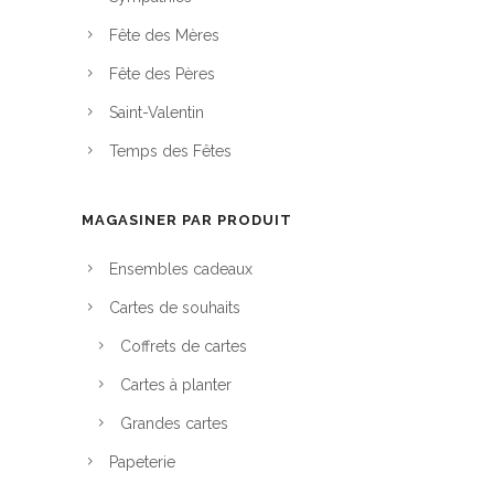
u
p
h
Fête des Mères
p
t
o
r
i
Fête des Pères
i
o
o
Saint-Valentin
s
d
n
i
Temps des Fêtes
u
s
e
i
p
s
t
e
MAGASINER PAR PRODUIT
s
u
u
Ensembles cadeaux
v
r
e
Cartes de souhaits
l
n
a
Coffrets de cartes
t
p
Cartes à planter
ê
a
t
Grandes cartes
g
r
e
Papeterie
e
d