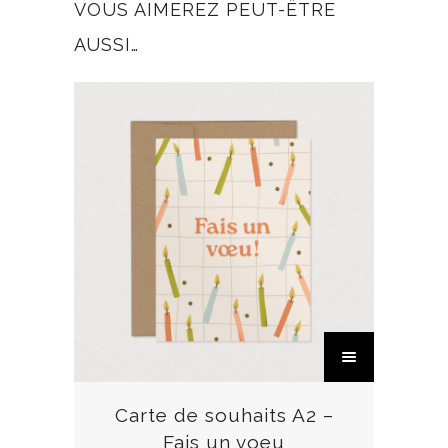
VOUS AIMEREZ PEUT-ÊTRE
AUSSI…
C
e
p
r
Carte de souhaits A2 –
o
Fais un voeu