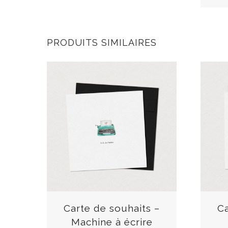
PRODUITS SIMILAIRES
C
e
p
r
Carte de souhaits –
Ca
o
Machine à écrire