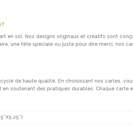
s?
rt en soi. Nos designs originaux et créatifs sont conç
aire, une fête spéciale ou juste pour dire merci, nos 
cyclé de haute qualité. En choisissant nos cartes, vou
t en soutenant des pratiques durables. Chaque carte est
25″X5,25″)