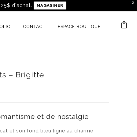
X
 125$ d'achat.
MAGASINER
OLIO
CONTACT
ESPACE BOUTIQUE
s – Brigitte
P
l
a
g
mantisme et de nostalgie
e
d
cat et son fond bleu ligné au charme
e