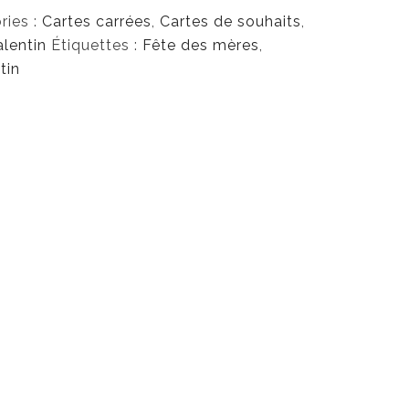
ries :
Cartes carrées
,
Cartes de souhaits
,
$
alentin
Étiquettes :
Fête des mères
,
tin