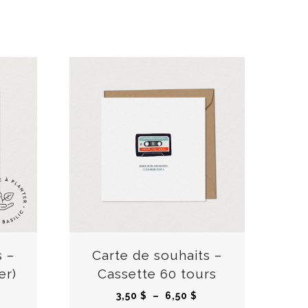
C
C
e
e
p
p
r
r
s –
Carte de souhaits –
o
o
er)
Cassette 60 tours
d
d
P
3,50
$
–
6,50
$
u
u