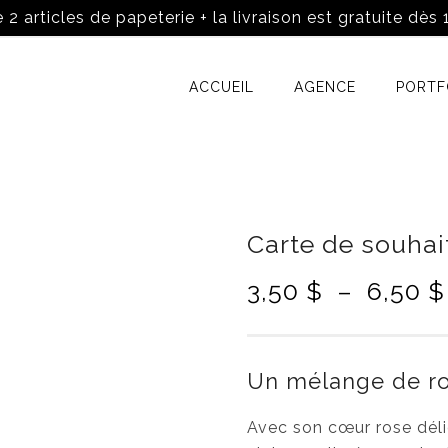
 2 articles de papeterie + la livraison est gratuite dès
ACCUEIL
AGENCE
PORTF
Carte de souhait
3,50
$
–
6,50
$
Un mélange de ro
Avec son cœur rose déli