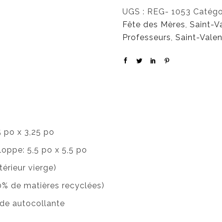
UGS :
REG- 1053
Catégo
Fête des Mères
,
Saint-V
Professeurs
,
Saint-Valen
5 po x 3,25 po
loppe: 5,5 po x 5,5 po
érieur vierge)
30% de matières recyclées)
de autocollante