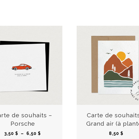
C
e
p
r
rte de souhaits –
Carte de souhait
o
Porsche
Grand air (à plant
d
P
3,50
$
–
6,50
$
8,50
$
u