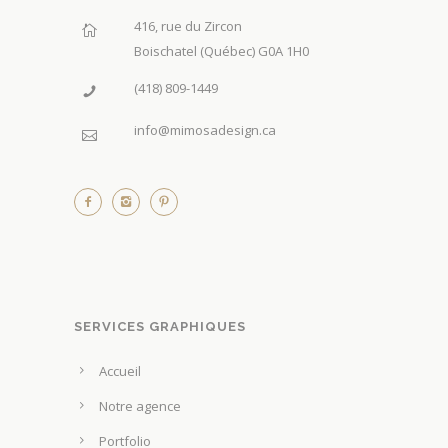
416, rue du Zircon
Boischatel (Québec) G0A 1H0
(418) 809-1449
info@mimosadesign.ca
SERVICES GRAPHIQUES
Accueil
Notre agence
Portfolio