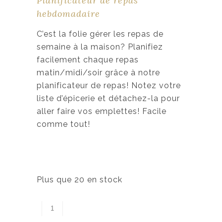
Planificateur de repas
i
i
hebdomadaire
x
x
i
a
C’est la folie gérer les repas de
n
c
semaine à la maison? Planifiez
i
t
facilement chaque repas
t
u
matin/midi/soir grâce à notre
i
e
planificateur de repas! Notez votre
a
l
liste d’épicerie et détachez-la pour
l
e
aller faire vos emplettes! Facile
é
s
comme tout!
t
t
a
i
:
t
1
Plus que 20 en stock
2
:
,
2
0