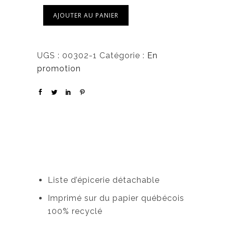
0
0
,
AJOUTER AU PANIER
0
$
0
.
UGS :
00302-1
Catégorie :
En
$
promotion
.
Liste d’épicerie détachable
Imprimé sur du papier québécois
100% recyclé