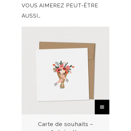
VOUS AIMEREZ PEUT-ÊTRE
AUSSI…
C
e
p
r
Carte de souhaits –
o