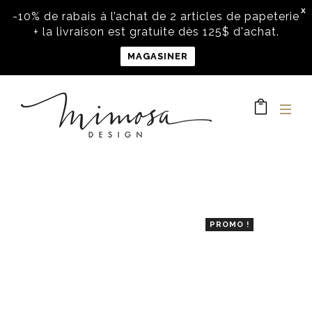
X
-10% de rabais à l’achat de 2 articles de papeterie
+ la livraison est gratuite dès 125$ d'achat.
MAGASINER
PROMO !