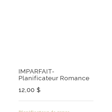
IMPARFAIT-
Planificateur Romance
L
L
12,00
$
e
e
p
p
r
r