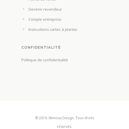
h
p
o
Devenir revendeur
r
i
Compte entreprise
o
s
d
Instructions cartes à planter
i
u
e
i
s
CONFIDENTIALITÉ
t
s
Politique de confidentialité
u
r
l
a
p
a
g
e
© 2019. Mimosa Design. Tous droits
d
réservés.
u