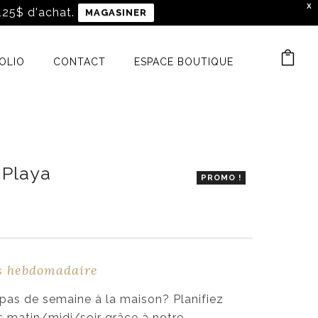
X
 125$ d'achat.
MAGASINER
OLIO
CONTACT
ESPACE BOUTIQUE
 Playa
PROMO !
as hebdomadaire
 repas de semaine à la maison? Planifiez
 matin/midi/soir grâce à notre