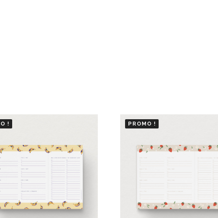
O !
PROMO !