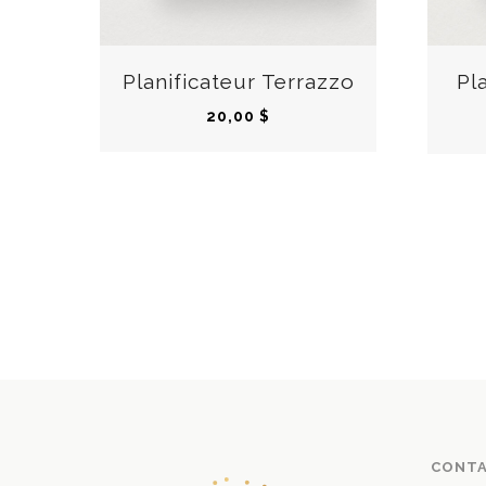
a
r
i
Planificateur Terrazzo
Pl
a
t
20,00
$
i
o
n
s
.
L
e
s
o
p
t
i
CONT
o