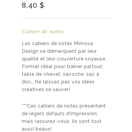
L
L
8,40
$
e
e
p
p
r
r
Cahier de notes
i
i
x
x
Les cahiers de notes Mimosa
i
a
Design se démarquent par leur
n
c
qualité et leur couverture soyeuse.
i
t
Format idéal pour traîner partout:
t
u
table de chevet, sacoche, sac à
i
e
dos… Ne laissez pas vos idées
a
l
créatives se sauver!
l
e
é
s
***Ces cahiers de notes présentent
t
t
de légers défauts d’impression,
a
mais rassurez-vous, ils sont tout
i
:
aussi beaux!