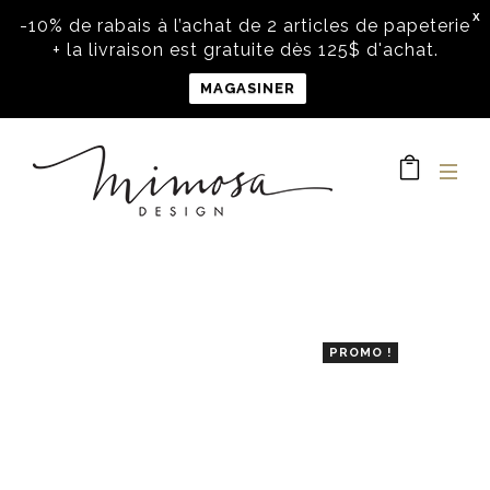
X
-10% de rabais à l’achat de 2 articles de papeterie
+ la livraison est gratuite dès 125$ d'achat.
MAGASINER
PROMO !