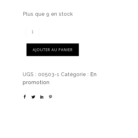
t
8
,
Plus que 9 en stock
:
4
1
0
4
,
$
0
.
AJOUTER AU PANIER
0
$
UGS :
00503-1
Catégorie :
En
.
promotion