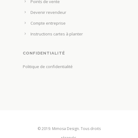
Points de vente
h
p
o
Devenir revendeur
r
i
Compte entreprise
o
s
d
Instructions cartes à planter
i
u
e
i
s
CONFIDENTIALITÉ
t
s
Politique de confidentialité
u
r
l
a
p
a
g
e
© 2019. Mimosa Design. Tous droits
d
réservés.