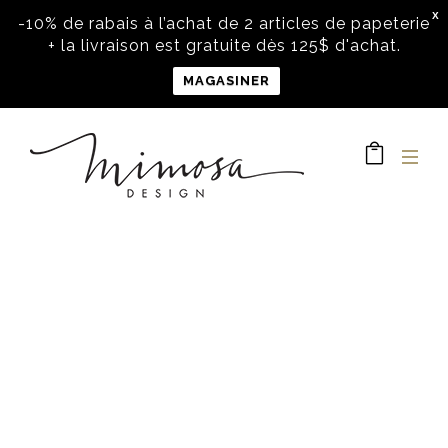
X
-10% de rabais à l’achat de 2 articles de papeterie
+ la livraison est gratuite dès 125$ d'achat.
MAGASINER