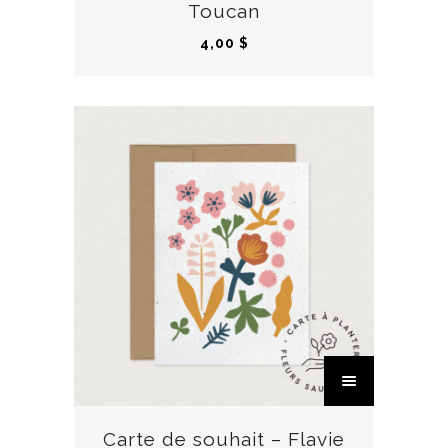
Toucan
4,00
$
C
e
p
r
Carte de souhait – Flavie