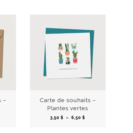
C
C
e
e
p
p
r
r
s –
Carte de souhaits –
o
o
Plantes vertes
d
d
P
3,50
$
–
6,50
$
u
u
l
i
i
a