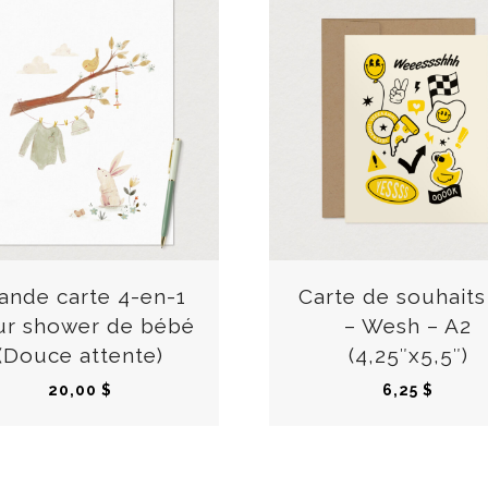
C
e
p
r
ande carte 4-en-1
Carte de souhaits
o
ur shower de bébé
– Wesh – A2
d
(Douce attente)
(4,25″x5,5″)
u
20,00
$
6,25
$
i
t
a