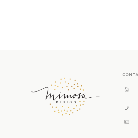
E DE
STO
CK
CONT