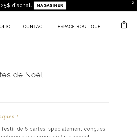
X
 125$ d'achat.
MAGASINER
OLIO
CONTACT
ESPACE BOUTIQUE
rtes de Noël
iques !
 festif de 6 cartes, spécialement conçues
 colorée à vos vœux de fin d’année!