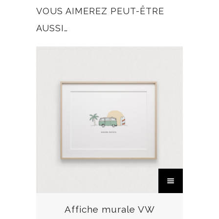
VOUS AIMEREZ PEUT-ÊTRE
AUSSI…
C
e
p
r
Affiche murale VW