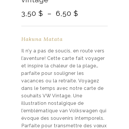
P
3,50
$
–
6,50
$
l
a
g
Hakuna Matata
e
d
Il n’y a pas de soucis, en route vers
e
l’aventure! Cette carte fait voyager
p
et inspire la chaleur de la plage…
r
parfaite pour souligner les
i
vacances ou la retraite. Voyagez
x
dans le temps avec notre carte de
souhaits VW Vintage. Une
:
illustration nostalgique de
3
l’emblématique van Volkswagen qui
,
évoque des souvenirs intemporels.
5
Parfaite pour transmettre des vœux