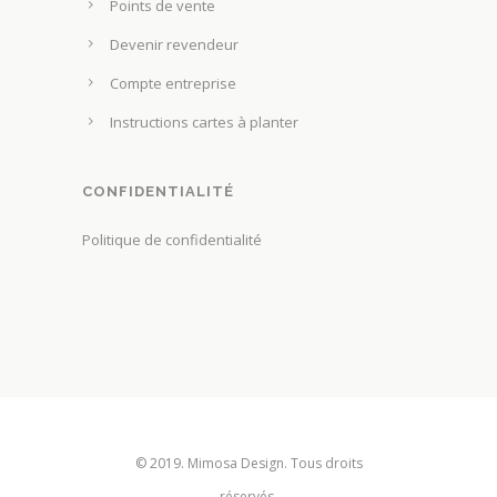
Points de vente
h
p
o
Devenir revendeur
r
i
Compte entreprise
o
s
d
Instructions cartes à planter
i
u
e
i
s
CONFIDENTIALITÉ
t
s
Politique de confidentialité
u
r
l
a
p
a
g
e
© 2019. Mimosa Design. Tous droits
d
réservés.