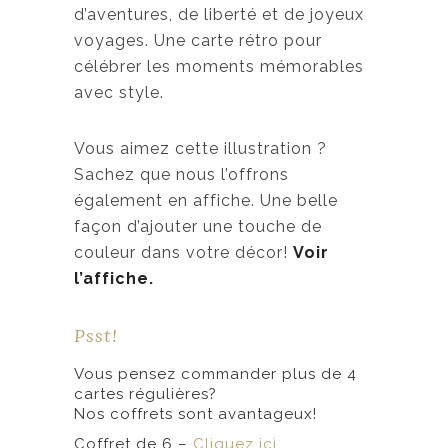
0
d’aventures, de liberté et de joyeux
voyages. Une carte rétro pour
$
célébrer les moments mémorables
à
avec style.
6
,
Vous aimez cette illustration ?
5
Sachez que nous l’offrons
0
également en affiche. Une belle
façon d’ajouter une touche de
$
couleur dans votre décor!
Voir
l’affiche.
Psst!
Vous pensez commander plus de 4
cartes régulières?
Nos coffrets sont avantageux!
Coffret de 6 –
Cliquez ici