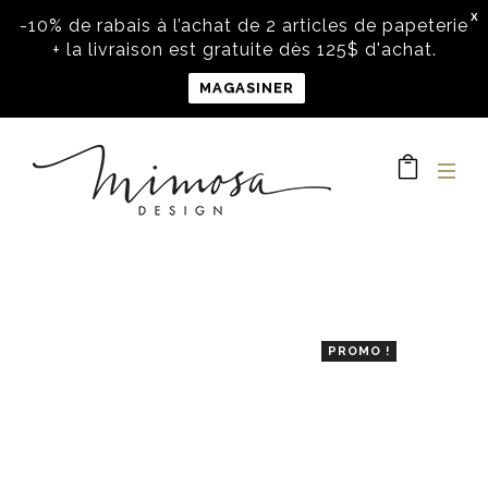
X
-10% de rabais à l’achat de 2 articles de papeterie
+ la livraison est gratuite dès 125$ d'achat.
MAGASINER
PROMO !