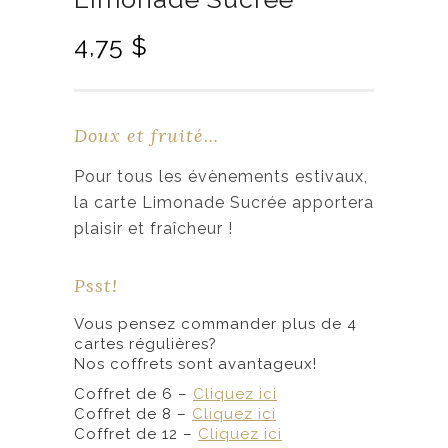
L
L
4,75
$
e
e
p
p
r
r
Doux et fruité…
i
i
x
x
Pour tous les évènements estivaux,
i
a
la carte Limonade Sucrée apportera
n
c
plaisir et fraîcheur !
i
t
t
u
Psst!
i
e
Vous pensez commander plus de 4
a
l
cartes régulières?
l
e
Nos coffrets sont avantageux!
é
s
Coffret de 6 –
Cliquez ici
t
t
Coffret de 8 –
Cliquez ici
a
Coffret de 12 –
Cliquez ici