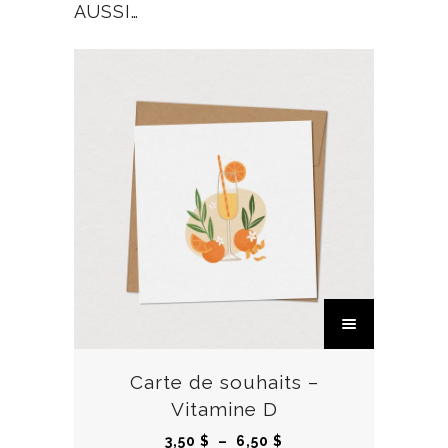
AUSSI…
C
e
p
r
Carte de souhaits –
o
Vitamine D
d
P
3,50
$
–
6,50
$