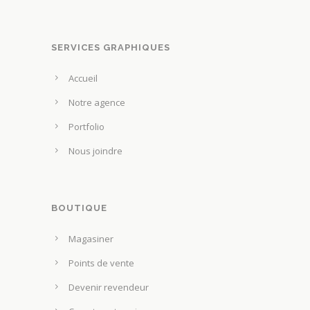
i
o
s
d
i
SERVICES GRAPHIQUES
u
e
i
Accueil
s
t
s
Notre agence
u
Portfolio
r
Nous joindre
l
a
p
a
BOUTIQUE
g
Magasiner
e
d
Points de vente
u
Devenir revendeur
p