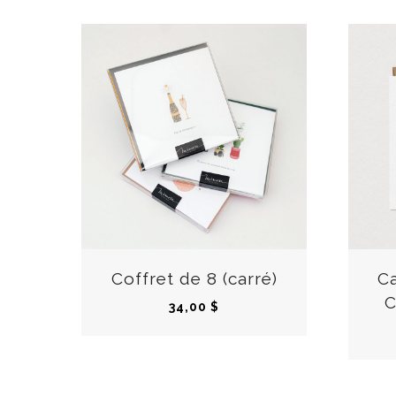
EN
Coffret de 8 (carré)
Ca
C
34,00
$
RUP
TUR