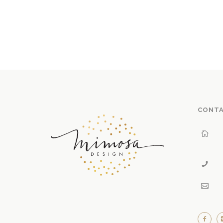
E DE
STO
CK
CONT