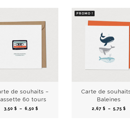
PROMO !
C
e
p
r
rte de souhaits –
Carte de souhait
o
assette 60 tours
Baleines
d
P
P
3,50
$
–
6,50
$
2,67
$
–
5,75
$
u
l
l
i
a
a
t