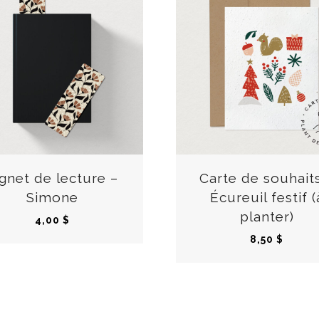
ignet de lecture –
Carte de souhait
Simone
Écureuil festif (
planter)
4,00
$
8,50
$