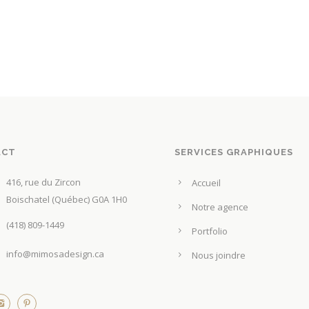
g
g
a
e
e
p
d
d
l
e
e
u
p
p
s
r
r
i
i
i
e
x
x
u
ACT
SERVICES GRAPHIQUES
r
:
:
s
416, rue du Zircon
3
2
Accueil
v
Boischatel (Québec) G0A 1H0
,
,
Notre agence
a
5
6
(418) 809-1449
r
Portfolio
0
7
i
info@mimosadesign.ca
Nous joindre
a
$
$
t
à
à
i
6
5