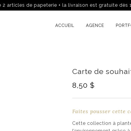
 2 articles de papeterie + la livraison est gratuite dès
ACCUEIL
AGENCE
PORTF
Carte de souhai
8,50
$
Faites pousser cette c
Cette collection à plant
l’environnement grâce à