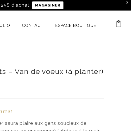
X
 125$ d'achat.
MAGASINER
OLIO
CONTACT
ESPACE BOUTIQUE
ts – Van de voeux (à planter)
arte!
er saura plaire aux gens soucieux de
 son carton ensemencé fabriqué à la main