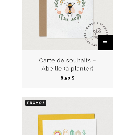
C
e
p
r
Carte de souhaits –
o
Abeille (à planter)
d
8,50
$
u
i
t
PROMO !
a
p
l
u