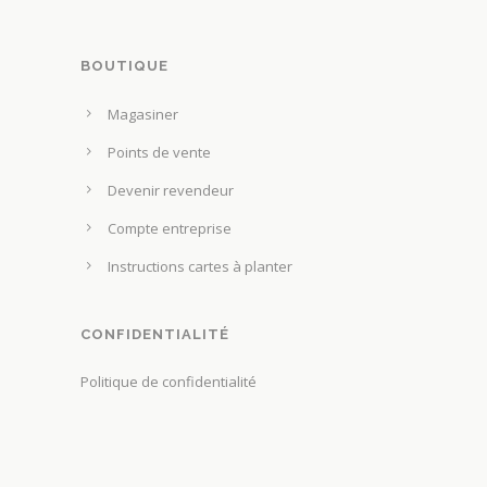
p
ê
a
t
g
BOUTIQUE
r
e
e
Magasiner
d
c
u
Points de vente
h
p
o
Devenir revendeur
r
i
Compte entreprise
o
s
d
Instructions cartes à planter
i
u
e
i
s
CONFIDENTIALITÉ
t
s
Politique de confidentialité
u
r
l
a