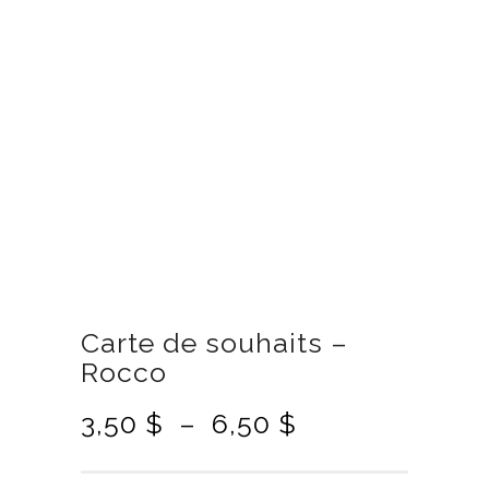
Carte de souhaits –
Rocco
P
3,50
$
–
6,50
$
l
a