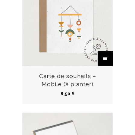
C
e
p
r
Carte de souhaits –
o
Mobile (à planter)
d
8,50
$
u
i
t
a
p