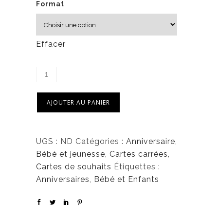
6
Format
,
5
0
Effacer
$
AJOUTER AU PANIER
UGS :
ND
Catégories :
Anniversaire
,
Bébé et jeunesse
,
Cartes carrées
,
Cartes de souhaits
Étiquettes :
Anniversaires
,
Bébé et Enfants