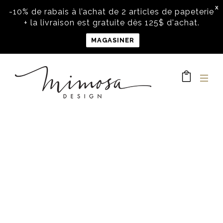
X
-10% de rabais à l’achat de 2 articles de papeterie
+ la livraison est gratuite dès 125$ d'achat.
MAGASINER