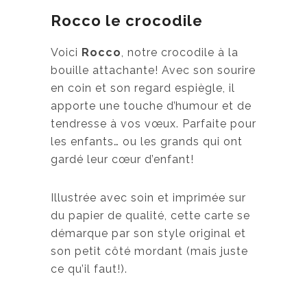
g
Rocco le crocodile
e
d
Voici
Rocco
, notre crocodile à la
e
bouille attachante! Avec son sourire
p
en coin et son regard espiègle, il
r
apporte une touche d’humour et de
i
tendresse à vos vœux. Parfaite pour
x
les enfants… ou les grands qui ont
gardé leur cœur d’enfant!
:
3
Illustrée avec soin et imprimée sur
,
du papier de qualité, cette carte se
5
démarque par son style original et
0
son petit côté mordant (mais juste
ce qu’il faut!).
$
à