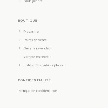
Nous joindre
a
t
p
ê
a
t
g
BOUTIQUE
r
e
e
Magasiner
d
c
u
Points de vente
h
p
o
Devenir revendeur
r
i
Compte entreprise
o
s
d
Instructions cartes à planter
i
u
e
i
s
CONFIDENTIALITÉ
t
s
Politique de confidentialité
u
r
l