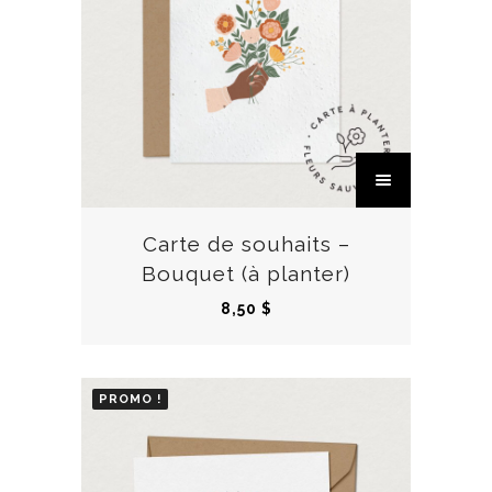
C
e
p
r
Carte de souhaits –
o
Bouquet (à planter)
d
8,50
$
u
i
t
PROMO !
a
p
l