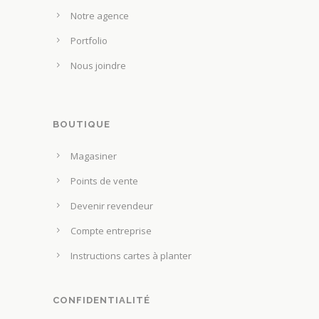
u
u
Notre agence
v
r
e
Portfolio
l
n
Nous joindre
a
t
p
ê
a
t
g
BOUTIQUE
r
e
e
Magasiner
d
c
u
Points de vente
h
p
o
Devenir revendeur
r
i
Compte entreprise
o
s
d
Instructions cartes à planter
i
u
e
i
s
CONFIDENTIALITÉ
t
s