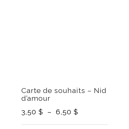
Carte de souhaits – Nid
d’amour
P
3,50
$
–
6,50
$
l
a