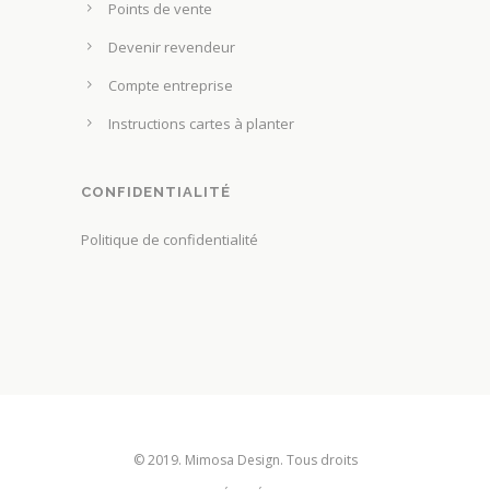
u
Points de vente
h
p
o
Devenir revendeur
r
i
Compte entreprise
o
s
d
Instructions cartes à planter
i
u
e
i
s
CONFIDENTIALITÉ
t
s
Politique de confidentialité
u
r
l
a
p
a
g
e
© 2019. Mimosa Design. Tous droits
d