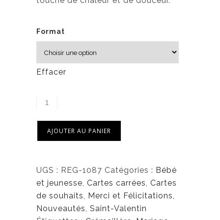
touche de chaleur et de douceur.
6
,
5
Format
0
$
Effacer
AJOUTER AU PANIER
UGS :
REG-1087
Catégories :
Bébé
et jeunesse
,
Cartes carrées
,
Cartes
de souhaits
,
Merci et Félicitations
,
Nouveautés
,
Saint-Valentin