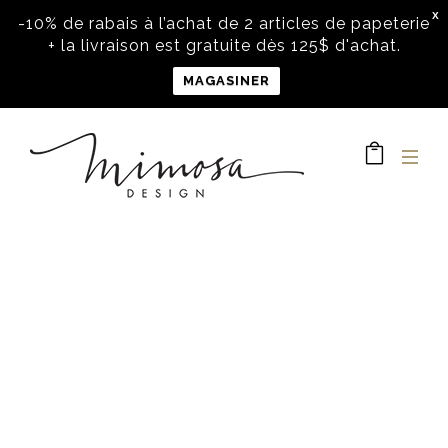
X
-10% de rabais à l’achat de 2 articles de papeterie
+ la livraison est gratuite dès 125$ d'achat.
MAGASINER