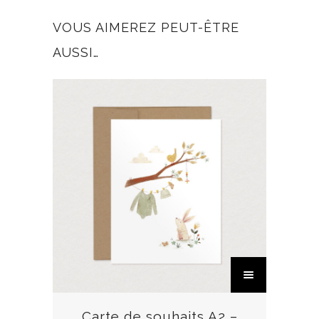
VOUS AIMEREZ PEUT-ÊTRE
AUSSI…
C
e
p
r
Carte de souhaits A2 –