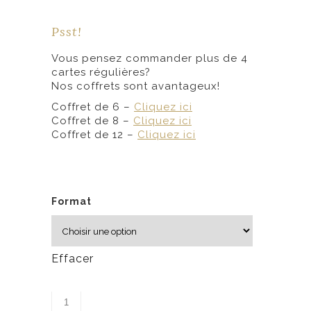
5
Psst!
$
Vous pensez commander plus de 4
à
cartes régulières?
6
Nos coffrets sont avantageux!
,
Coffret de 6 –
Cliquez ici
2
Coffret de 8 –
Cliquez ici
5
Coffret de 12 –
Cliquez ici
$
Format
Effacer