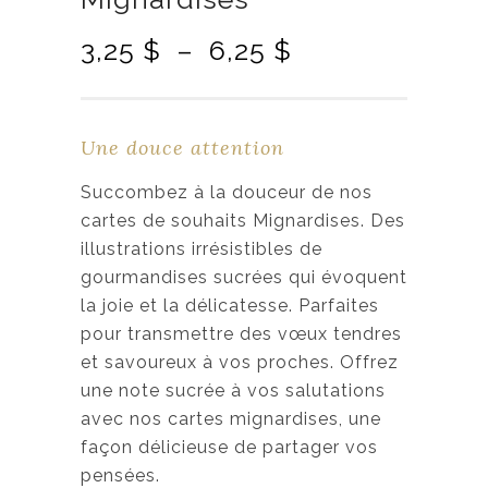
P
3,25
$
–
6,25
$
l
a
g
Une douce attention
e
d
Succombez à la douceur de nos
e
cartes de souhaits Mignardises. Des
p
illustrations irrésistibles de
r
gourmandises sucrées qui évoquent
i
la joie et la délicatesse. Parfaites
x
pour transmettre des vœux tendres
et savoureux à vos proches. Offrez
:
une note sucrée à vos salutations
3
avec nos cartes mignardises, une
,
façon délicieuse de partager vos
2
pensées.