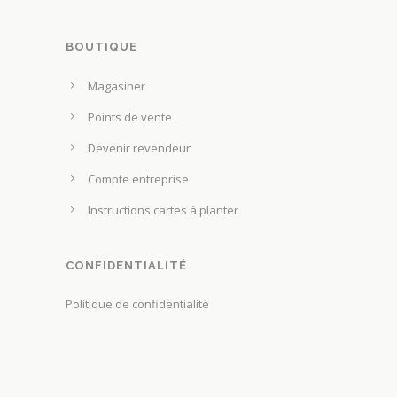
ê
a
t
g
BOUTIQUE
r
e
e
Magasiner
d
c
u
Points de vente
h
p
o
Devenir revendeur
r
i
Compte entreprise
o
s
d
Instructions cartes à planter
i
u
e
i
s
CONFIDENTIALITÉ
t
s
Politique de confidentialité
u
r
l
a