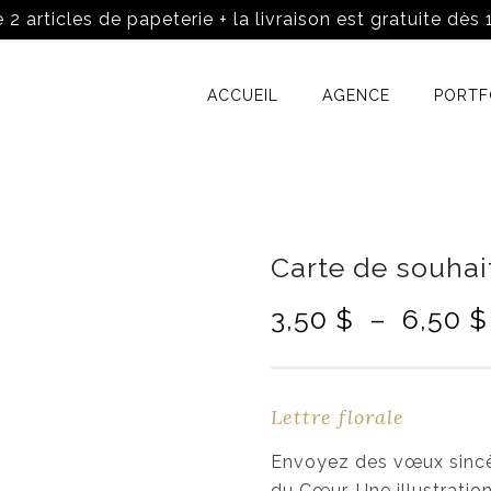
 2 articles de papeterie + la livraison est gratuite dès
ACCUEIL
AGENCE
PORTF
Carte de souhai
3,50
$
–
6,50
$
Lettre florale
Envoyez des vœux sincèr
du Cœur. Une illustrati