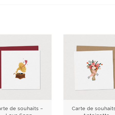
C
e
p
r
rte de souhaits –
Carte de souhait
o