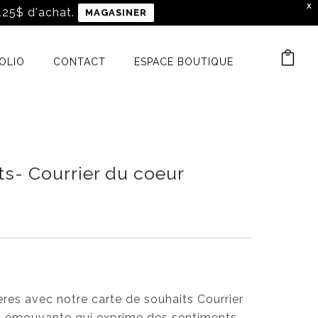
X
 125$ d'achat.
MAGASINER
OLIO
CONTACT
ESPACE BOUTIQUE
ts- Courrier du coeur
P
l
a
g
e
d
es avec notre carte de souhaits Courrier
e
on émouvante qui exprime des sentiments