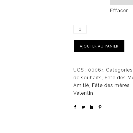
Effacer
AJOUTER AU PANIER
UGS :
00064
Catégories
de souhaits
,
Fête des M
Amitié
,
Fête des mères
,
Valentin