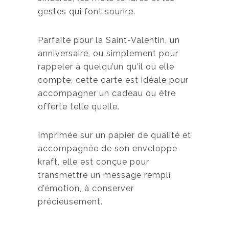
:
gestes qui font sourire.
3
,
Parfaite pour la Saint-Valentin, un
5
anniversaire, ou simplement pour
0
rappeler à quelqu’un qu’il ou elle
compte, cette carte est idéale pour
$
accompagner un cadeau ou être
à
offerte telle quelle.
6
,
Imprimée sur un papier de qualité et
5
accompagnée de son enveloppe
0
kraft, elle est conçue pour
transmettre un message rempli
$
d’émotion, à conserver
précieusement.