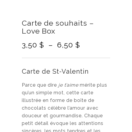
Carte de souhaits –
Love Box
P
3,50
$
–
6,50
$
l
a
g
Carte de St-Valentin
e
d
Parce que dire
je t’aime
mérite plus
e
qu’un simple mot, cette carte
p
illustrée en forme de boîte de
r
chocolats célèbre l’amour avec
i
douceur et gourmandise. Chaque
x
petit détail évoque les attentions
sincères, les mots tendres et les