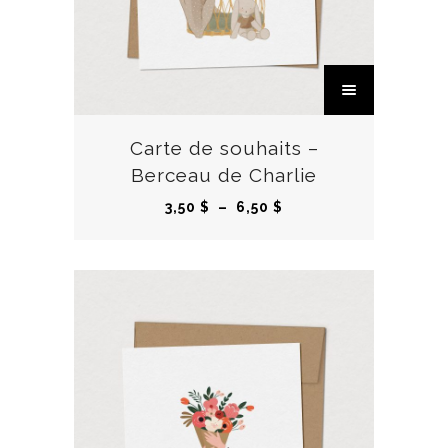
C
e
p
r
Carte de souhaits –
o
Berceau de Charlie
d
P
3,50
$
–
6,50
$
u
l
i
a
t
g
a
e
p
d
l
e
u
p
s
r
i
i