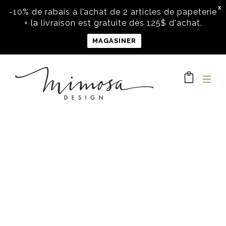
X
-10% de rabais à l’achat de 2 articles de papeterie
+ la livraison est gratuite dès 125$ d'achat.
MAGASINER