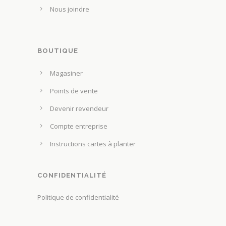
n
Nous joindre
a
t
p
ê
a
t
g
BOUTIQUE
r
e
e
Magasiner
d
c
u
Points de vente
h
p
o
Devenir revendeur
r
i
Compte entreprise
o
s
d
Instructions cartes à planter
i
u
e
i
s
CONFIDENTIALITÉ
t
s
Politique de confidentialité
u
r
l