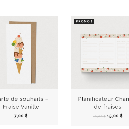
PROMO !
rte de souhaits –
Planificateur Cha
Fraise Vanille
de fraises
L
L
7,00
$
15,00
$
20,00
$
e
e