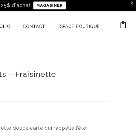
X
 125$ d'achat.
MAGASINER
OLIO
CONTACT
ESPACE BOUTIQUE
s – Fraisinette
P
l
a
g
e
d
tte douce carte qui rappelle l’été!
e