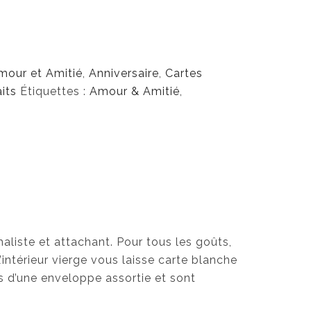
$
mour et Amitié
,
Anniversaire
,
Cartes
its
Étiquettes :
Amour & Amitié
,
aliste et attachant. Pour tous les goûts,
’intérieur vierge vous laisse carte blanche
 d’une enveloppe assortie et sont