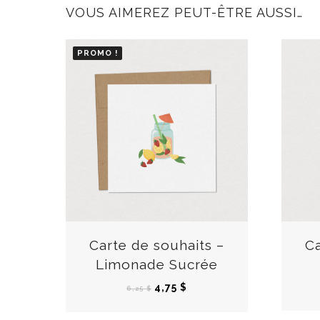
VOUS AIMEREZ PEUT-ÊTRE AUSSI…
PROMO !
C
e
p
r
Carte de souhaits –
Ca
o
Limonade Sucrée
d
L
L
4,75
$
6,25
$
u
e
e
i