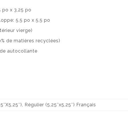
5 po x 3,25 po
loppe: 5,5 po x 5,5 po
érieur vierge)
30% de matières recyclées)
de autocollante
,25″X5,25″), Régulier (5,25″x5,25″) Français