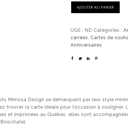
AJOUTER AU PANIER
UGS :
ND
Catégories :
A
carrées
,
Cartes de souha
Anniversaires
haits Mimosa Design se démarquent par leur style minim
z trouver la carte idéale pour l’occasion à souligner. L
ues et imprimées au Québec, elles sont accompagnées
Boischatel.