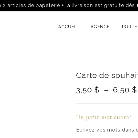
 2 articles de papeterie + la livraison est gratuite dès
ACCUEIL
AGENCE
PORTF
Carte de souhait
3,50
$
–
6,50
$
Un petit mot sucré!
Écrivez vos mots dans ce