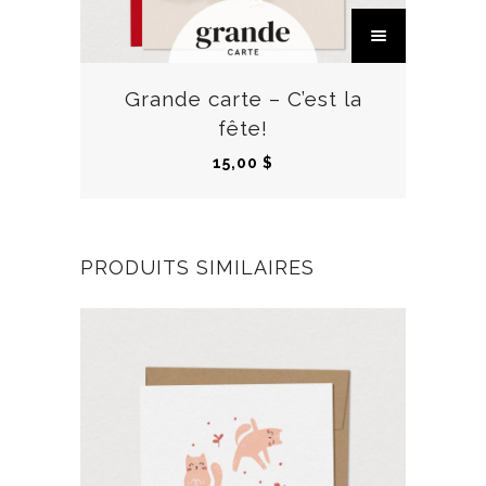
C
e
p
r
Grande carte – C’est la
o
fête!
d
15,00
$
u
i
t
a
PRODUITS SIMILAIRES
p
l
u
s
i
e
u