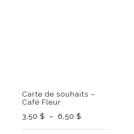
Carte de souhaits –
Café Fleur
P
3,50
$
–
6,50
$
l
a