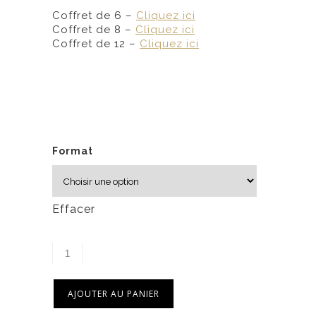
6
Coffret de 6 –
Cliquez ici
,
Coffret de 8 –
Cliquez ici
5
Coffret de 12 –
Cliquez ici
0
$
Format
Effacer
AJOUTER AU PANIER