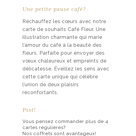
g
Une petite pause café?
e
d
Réchauffez les cœurs avec notre
e
carte de souhaits Café Fleur. Une
p
illustration charmante qui marie
r
l’amour du café à la beauté des
i
fleurs. Parfaite pour envoyer des
x
vœux chaleureux et empreints de
délicatesse. Éveillez les sens avec
:
cette carte unique qui célèbre
3
l’union de deux plaisirs
,
réconfortants.
5
0
Psst!
Vous pensez commander plus de 4
$
cartes régulières?
à
Nos coffrets sont avantageux!