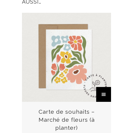
AUSSI…
C
e
p
r
Carte de souhaits –
o
Marché de fleurs (à
d
planter)