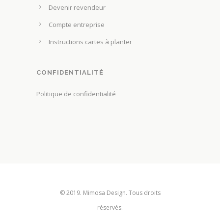
p
o
Devenir revendeur
r
i
Compte entreprise
o
s
d
Instructions cartes à planter
i
u
e
i
s
CONFIDENTIALITÉ
t
s
Politique de confidentialité
u
r
l
a
p
a
g
e
© 2019. Mimosa Design. Tous droits
d
réservés.
u