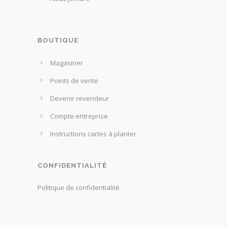
t
p
ê
a
t
g
BOUTIQUE
r
e
e
Magasiner
d
c
u
Points de vente
h
p
o
Devenir revendeur
r
i
Compte entreprise
o
s
d
Instructions cartes à planter
i
u
e
i
s
CONFIDENTIALITÉ
t
s
Politique de confidentialité
u
r
l