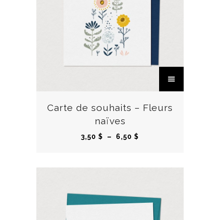
C
e
p
r
Carte de souhaits – Fleurs
o
naïves
d
P
3,50
$
–
6,50
$
u
l
i
a
t
g
a
e
p
d
l
e